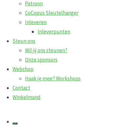
Patroon
Toont alle 2 resultaten
CoCopus Sleutelhanger
Inleveren
Inleverpunten
Steun ons
Wil jij ons steunen?
Onze sponsors
Grote jongens
Webshop
Haak je mee? Workshops
Contact
Dit
€
25,00
Opties selecteren
Winkelmand
product
heeft
meerdere
Kleine popjes
variaties.
Deze