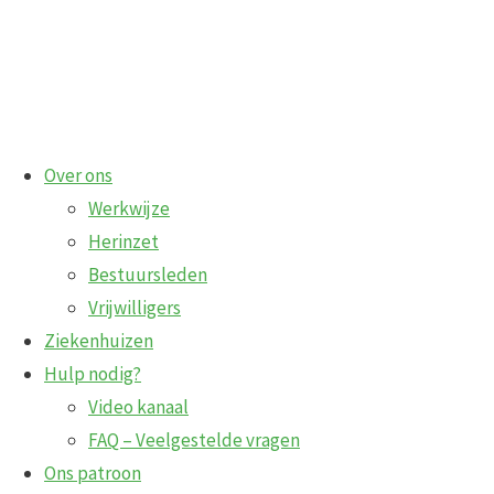
Ga
Over ons
naar
Werkwijze
de
Herinzet
inhoud
Bestuursleden
Vrijwilligers
Ziekenhuizen
Hulp nodig?
Video kanaal
FAQ – Veelgestelde vragen
meisje
Ons patroon