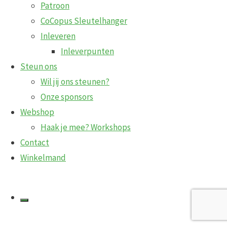
Patroon
Geen producten gevonden die aan je zoekcriteria voldoen.
CoCopus Sleutelhanger
Inleveren
©2020 Vzw CoCopus |
Gemaakt met
Kahuna
&
WordPress
.
Inleverpunten
Created by IlyMey
Steun ons
Wil jij ons steunen?
Onze sponsors
Webshop
Haak je mee? Workshops
Contact
Winkelmand