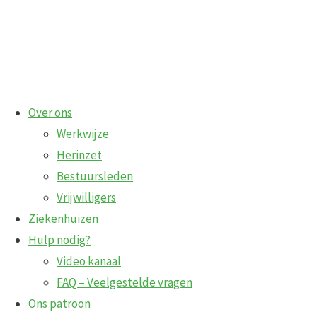
Ga
Over ons
naar
Werkwijze
de
Herinzet
inhoud
Bestuursleden
Vrijwilligers
Ziekenhuizen
Hulp nodig?
Video kanaal
FAQ – Veelgestelde vragen
knuffels
Ons patroon